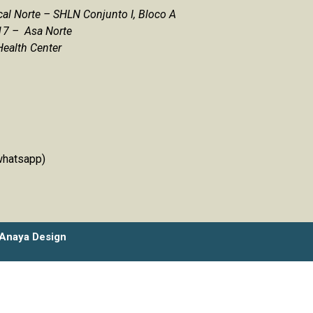
cal Norte – SHLN Conjunto I, Bloco A
17 – Asa Norte
Health Center
whatsapp)
Anaya Design